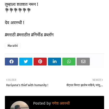
तुम्हाला शतशत नमन !
💐💐💐💐💐💐
देव अवस्थी !
#मराठी #मराठीत #निर्भीड #ब्लॉग
Marathi
OLDER
NEWER
Hariyana's thief with humanity !
सेंट्रल विस्टा झालेच पाहिजे, परंतु....
Posted by
गणेश अवस्थी