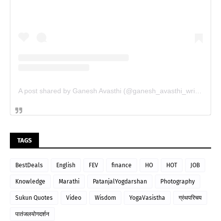
A post shared by Ganesh Avasthi (@ganesh_avasthi_writings)
TAGS
BestDeals
English
FEV
finance
HO
HOT
JOB
Knowledge
Marathi
PatanjalYogdarshan
Photography
Sukun Quotes
Video
Wisdom
YogaVasistha
ग्रंथपरिचय
पातंजलयोगदर्शन